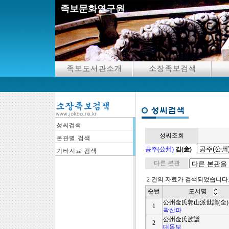
족보문화연구원
성씨조회
공주(公州)
김(金)
다른 본관
2 건의 자료가 검색되었습니다
순번
도서명
公州金氏郭山派世譜(全)
1
곽산파
公州金氏族譜
2
대동보