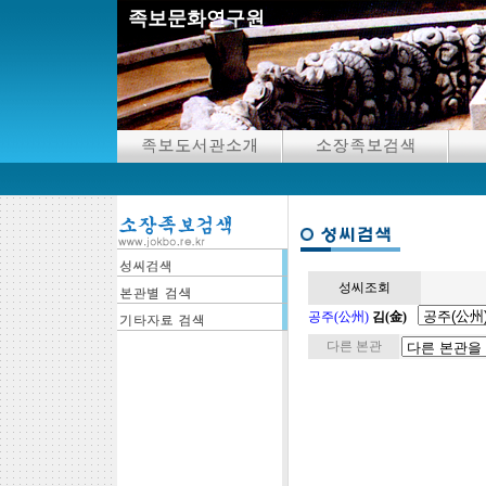
족보문화연구원
성씨조회
공주(公州)
김(金)
다른 본관