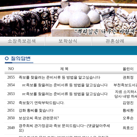
NO
제 목
올린이
2055
족보를 찾을려는 준비서류 등 방법을 알고싶습니다
권희정
2054
re:족보를 찾을려는 준비서류 등 방법을 알고싶습니다
부천족보도서
자료 소지하
2053
re:족보를 찾을려는 준비서류 등 방법을 알고싶습니다
당사 내방 하
2052
족보찾기 연락부탁드립니다.
김영진
2051
강화 황씨를 찿습니다
황세환
2050
보성오씨 족보 관련문의?
오후손
경주최씨 관가정공파 족보 문의드립니다~ (댓글달아주세
2049
최효신
요)