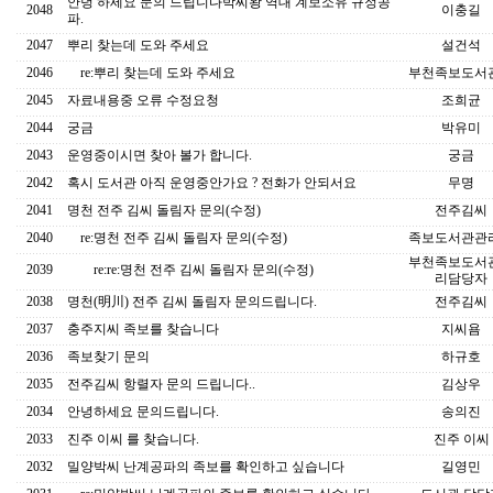
안녕 하세요 문의 드립니다박씨왕 역대 계보소유 규정공
2048
이충길
파.
2047
뿌리 찾는데 도와 주세요
설건석
2046
re:뿌리 찾는데 도와 주세요
부천족보도서
2045
자료내용중 오류 수정요청
조희균
2044
궁금
박유미
2043
운영중이시면 찾아 볼가 합니다.
궁금
2042
혹시 도서관 아직 운영중안가요 ? 전화가 안되서요
무명
2041
명천 전주 김씨 돌림자 문의(수정)
전주김씨
2040
re:명천 전주 김씨 돌림자 문의(수정)
족보도서관관
부천족보도서
2039
re:re:명천 전주 김씨 돌림자 문의(수정)
리담당자
2038
명천(明川) 전주 김씨 돌림자 문의드립니다.
전주김씨
2037
충주지씨 족보를 찾습니다
지씨욤
2036
족보찾기 문의
하규호
2035
전주김씨 항렬자 문의 드립니다..
김상우
2034
안녕하세요 문의드립니다.
송의진
2033
진주 이씨 를 찾습니다.
진주 이씨
2032
밀양박씨 난계공파의 족보를 확인하고 싶습니다
길영민