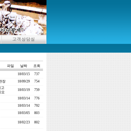
파일
날짜
조회
18/03/15
737
관장
18/09/29
754
시고
18/03/19
759
세요
18/03/14
776
18/03/14
792
18/03/05
803
18/02/23
802