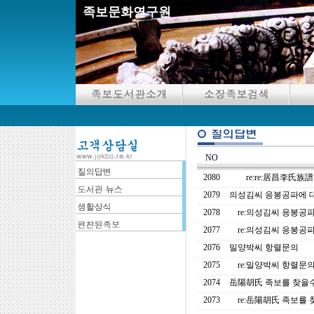
족보문화연구원
NO
2080
re:re:居昌李氏族
2079
의성김씨 응봉공파에 
2078
re:의성김씨 응봉공
2077
re:의성김씨 응봉공
2076
밀양박씨 항렬문의
2075
re:밀양박씨 항렬문
2074
岳陽胡氏 족보를 찾을수
2073
re:岳陽胡氏 족보를