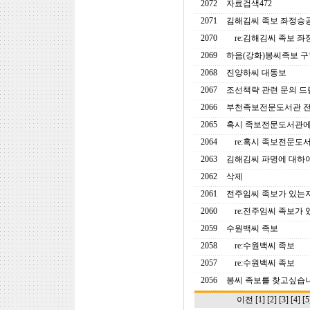
2072
자료검색472
2071
김해김씨 족보 좌정승공
2070
re:김해김씨 족보 좌
2069
하음(강화)봉씨족보 구
2068
진양하씨 대동보
2067
조선책략 관련 문의 
2066
부천족보전문도서관 
2065
혹시 족보전문도서관에
2064
re:혹시 족보전문도
2063
김해김씨 파명에 대하여
2062
삭제
2061
전주임씨 족보가 있는
2060
re:전주임씨 족보가
2059
수원백씨 족보
2058
re:수원백씨 족보
2057
re:수원백씨 족보
2056
봉씨 족보를 찾고싶습니
이전
[1]
[2]
[3]
[4]
[5