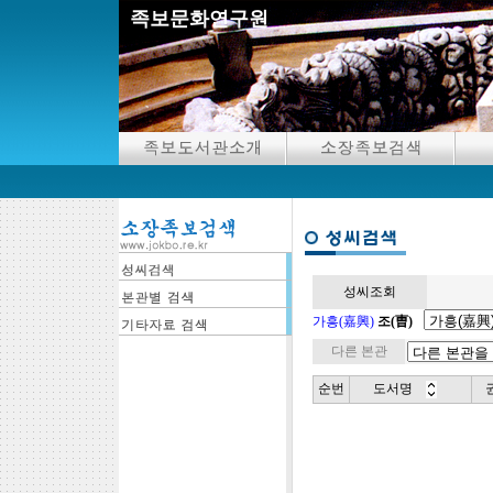
족보문화연구원
성씨조회
가흥(嘉興)
조(曺)
다른 본관
순번
도서명