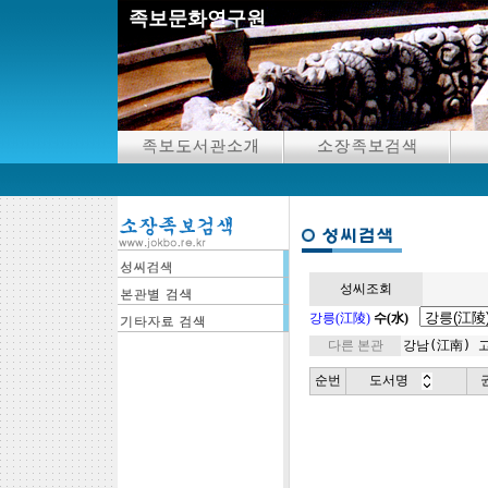
족보문화연구원
성씨조회
강릉(江陵)
수(水)
다른 본관
강남(江南)
순번
도서명