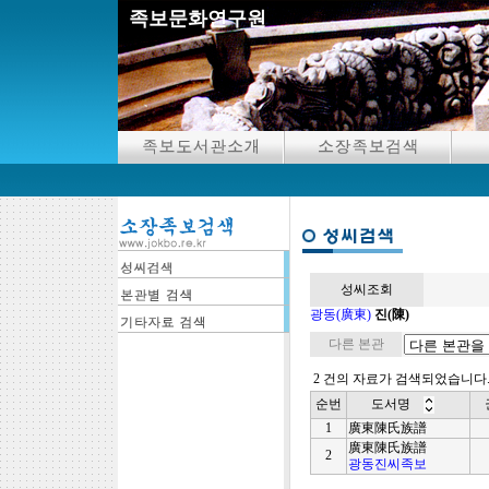
족보문화연구원
성씨조회
광동(廣東)
진(陳)
다른 본관
2 건의 자료가 검색되었습니다
순번
도서명
1
廣東陳氏族譜
廣東陳氏族譜
2
광동진씨족보