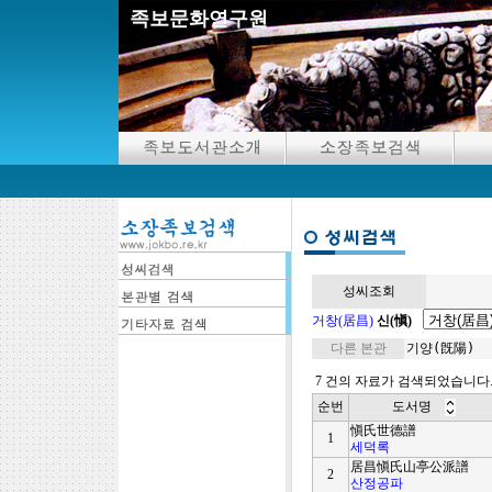
족보문화연구원
성씨조회
거창(居昌)
신(愼)
다른 본관
기양(旣陽)
7 건의 자료가 검색되었습니다
순번
도서명
愼氏世德譜
1
세덕록
居昌愼氏山亭公派譜
2
산정공파