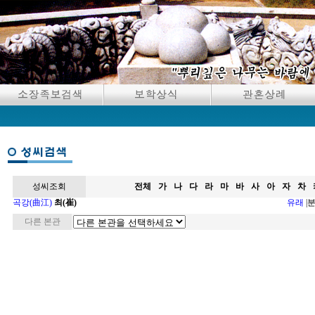
성씨조회
전체
가
나
다
라
마
바
사
아
자
차
곡강(曲江)
최(崔)
유래
|
다른 본관