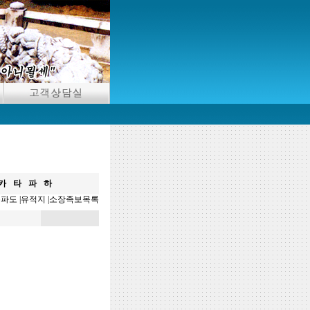
카
타
파
하
분파도
|
유적지
|
소장족보목록