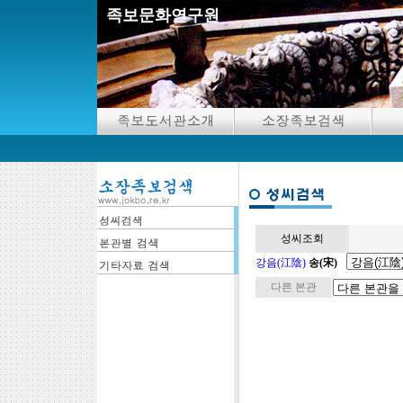
족보문화연구원
성씨조회
강음(江陰)
송(宋)
다른 본관