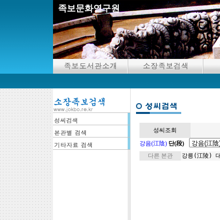
족보문화연구원
성씨조회
강음(江陰)
단(段)
다른 본관
강릉(江陵)