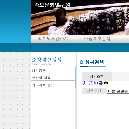
족보문화연구원
성씨조회
광이(光利)
김(金)
다른 본관