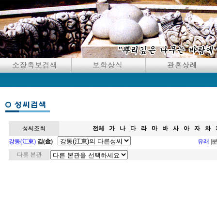
성씨조회
전체
가
나
다
라
마
바
사
아
자
차
강동(江東)
김(金)
유래
|
다른 본관