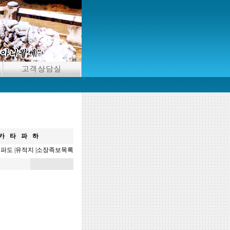
카
타
파
하
분파도
|
유적지
|
소장족보목록