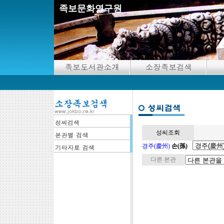
족보문화연구원
성씨조회
경주(慶州)
손(孫)
다른 본관