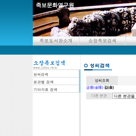
족보문화연구원
성씨조회
금릉(金陵)
김(金)
다른 본관