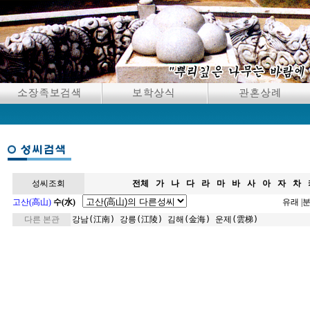
성씨조회
전체
가
나
다
라
마
바
사
아
자
차
고산(高山)
수(水)
유래
|
다른 본관
강남(江南)
강릉(江陵)
김해(金海)
운제(雲梯)