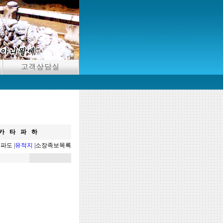
카
타
파
하
분파도
|
유적지
|
소장족보목록