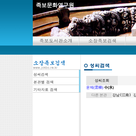
족보문화연구원
성씨조회
운제(雲梯)
수(水)
다른 본관
강남(江南)