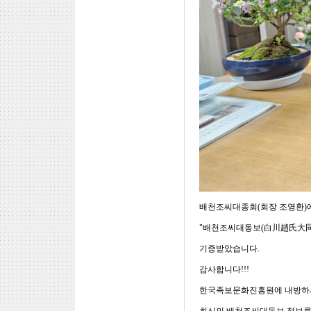
배천조씨대종회(회장 조영환)에서
"배천조씨대동보(白川趙氏大同
기증받았습니다.
감사합니다!!!
한국족보문화진흥원에 내방하