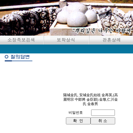
陽城金氏, 安城金氏始祖 金再英,(高
麗明宗 中郞將 金臣穎).金墩,仁川金
氏 金春男
비밀번호