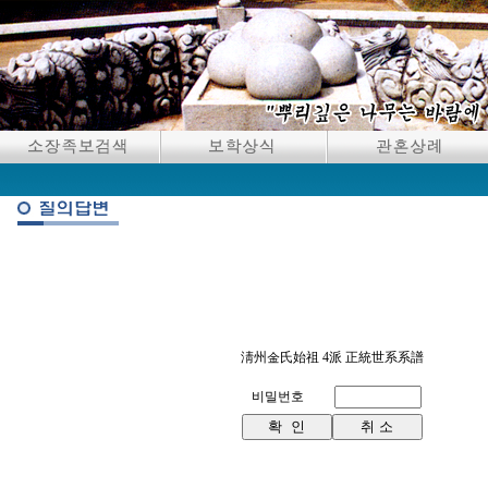
淸州金氏始祖 4派 正統世系系譜
비밀번호