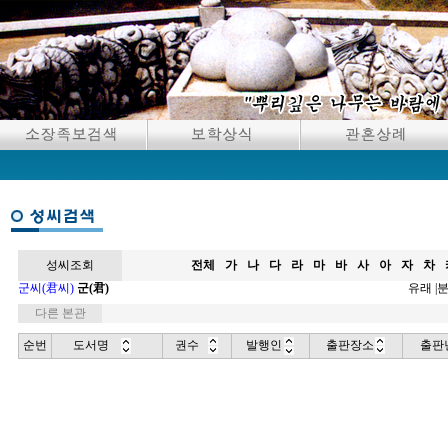
성씨조회
전체
가
나
다
라
마
바
사
아
자
차
군씨(君씨)
군(君)
유래
|
다른 본관
순번
도서명
권수
발행인
출판장소
출판