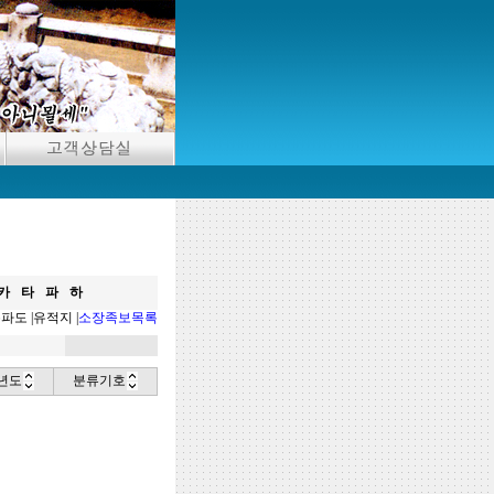
카
타
파
하
분파도
|
유적지
|
소장족보목록
년도
분류기호