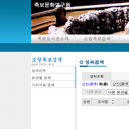
족보문화연구원
성씨조회
강진(康津)
최(崔)
다른 본관
순번
도서명