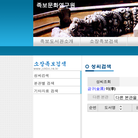
족보문화연구원
성씨조회
금구(金溝)
이(李)
다른 본관
순번
도서명