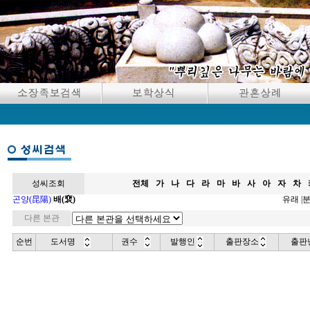
성씨조회
전체
가
나
다
라
마
바
사
아
자
차
곤양(昆陽)
배(裵)
유래
|
다른 본관
순번
도서명
권수
발행인
출판장소
출판