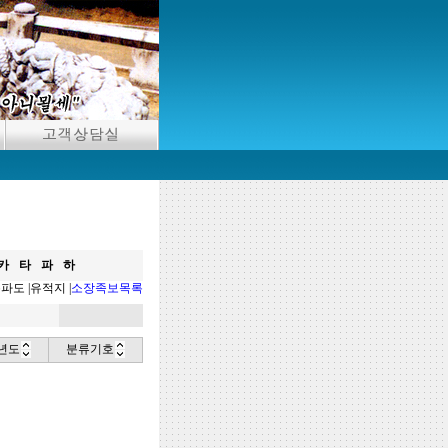
카
타
파
하
분파도
|
유적지
|
소장족보목록
년도
분류기호