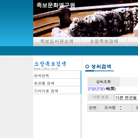
족보문화연구원
성씨조회
곤양(곤양)
배(裵)
다른 본관
순번
도서명