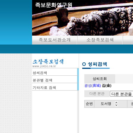
족보문화연구원
성씨조회
광성(廣城)
김(金)
다른 본관
순번
도서명