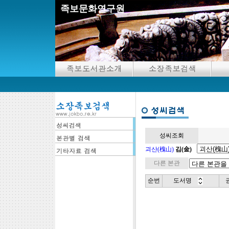
족보문화연구원
성씨조회
괴산(槐山)
김(金)
다른 본관
순번
도서명