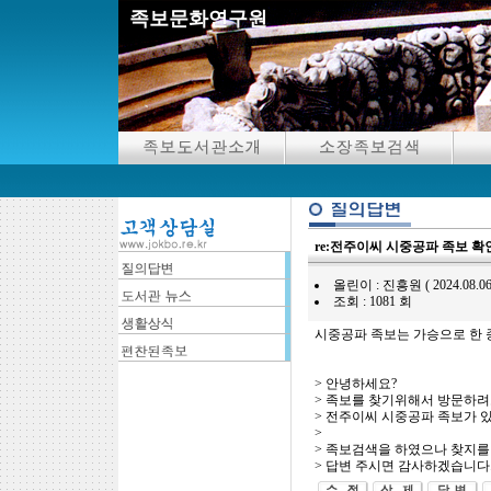
족보문화연구원
re:전주이씨 시중공파 족보 
올린이 : 진흥원 ( 2024.08.06 18
조회 : 1081 회
시중공파 족보는 가승으로 한 
> 안녕하세요?
> 족보를 찾기위해서 방문하려
> 전주이씨 시중공파 족보가 
>
> 족보검색을 하였으나 찾지를 
> 답변 주시면 감사하겠습니다