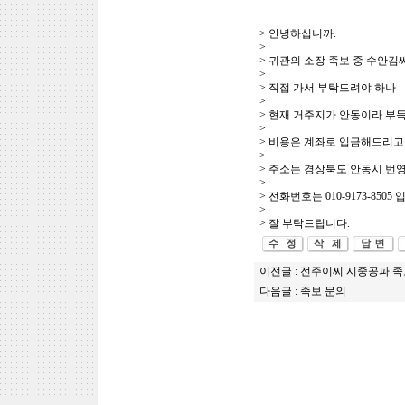
> 안녕하십니까.
>
> 귀관의 소장 족보 중 수안김씨
>
> 직접 가서 부탁드려야 하나
>
> 현재 거주지가 안동이라 부
>
> 비용은 계좌로 입금해드리고
>
> 주소는 경상북도 안동시 번영2
>
> 전화번호는 010-9173-8505 
>
> 잘 부탁드립니다.
이전글 :
전주이씨 시중공파 족
다음글 :
족보 문의