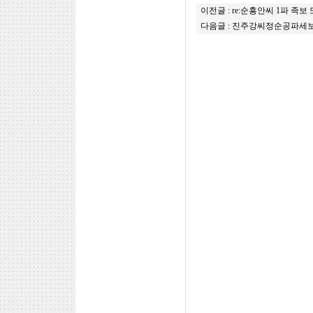
이전글 :
re:순흥안씨 1파 족
다음글 :
진주강씨정순공파세