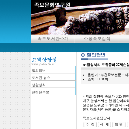
족보문화연구원
re:달성서씨 도위공파 27세손
올린이 : 부천족보전문도서관담당자 ( 2
조회 : 1138 회
> 저희 집안에 족보가 6.25
대구,달성서씨는 한 집안이라하
선생은 도위공파라하면 대구서
본인자료(제적등본)를 소지하
족보도서관담당자.