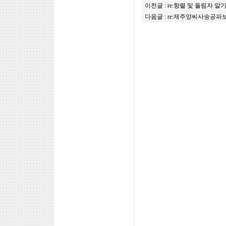
이전글 :
re:항렬 및 돌림자 알
다음글 :
re:제주양씨사송공파