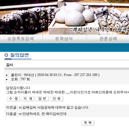
감사
올린이 : 박대선 ( 2020.04.30 03:13 ; From : 207.237.201.109 )
조회 : 797 회
답장감사합니다
그럼 손자이름이 박세진 박세찬 박세한 ,,,,,이런식인거죠 바쁘신와중에 도와주셔
이전글 :
re:김해김씨 서암공파에 대하여 알고 싶습니다.
다음글 :
re:안녕하세요. 전 해미김씨인데