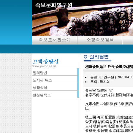
족보문화연구원
杞溪兪氏始祖 戶長 兪義臣(杞溪
올린이 : 연구원 ( 2020.04.03 22
조회 : 988 회
兪三宰 新羅阿飡?
名字不傳 世代未詳,新羅時阿
炎帝楡氏 - 楡問律 (918秊 
氏-
後三國 將軍 配置圖 崇善城(慶北 
략(D)명성(C)축성(D) 杞
으니 後孫들이 杞溪를 本貫으로
兪成美-兪晉卿-兪進(獻宗1095