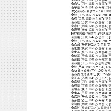
兪命雄 (癸巳 1653년(효종4)
兪命弘 (丙申 1656년(효종7) 
兪宇基 (甲子 1684년(숙종10)
生父兪命弘 兪彦民 (己丑 1709년
兪櫶 (丁巳 1617년(광해군9) [
兪樸 (己巳 1629년(인조7) [생
兪命凝 (己亥 1659년(효종10)
兪彦好 (丙戌 1706년(숙종32)
兪漢謹 (辛亥 1731년(영조7) [
[문과]英祖47년(1771)辛卯 
兪漢訥 (壬戌 1742년(영조18) 
兪櫶 (丁巳 1617년(광해군9) 
兪命咸 (壬寅1662년(현종3) [문
兪世重 (庚寅 1650년(효종1) 
兪世基 (癸巳 1653년(효종4) 
兪健基 (壬戌 1682년(숙종8)
兪彦國 (辛巳 1701년(숙종27)
兪命益 (丁巳 1617년(광해군9)
兪榥 (己亥 1599년(선조32) [
兪枋 改名兪㯙 (丙午1606년(선조
兪命夔 改名兪燂(壬戌 1622년(광
兪正基 (乙酉 1645년(인조23) 
兪彦明 (丙午 1666년(현종7) [
兪得基 (丁酉 1657년(효종8) [
兪坦基 (庚子 1660년(현종1) [
兪進基 (甲辰 1664년(현종5) [
兪彦通 (壬戌 1682년(숙종8) 
兪彦協 (乙丑 1685년(숙종11)
兪鴻觀 (丙寅 1686년(숙종12)
兪彦述 (癸未1703년(숙종29) 