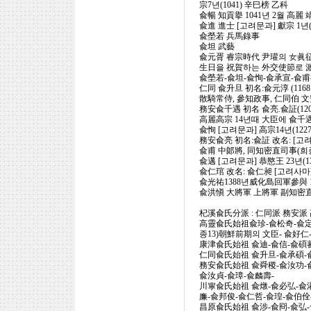
宗7년(1041) 辛巳榜 乙科
兪暢 知貢擧 1041년 2월 高麗 
兪進 進士 [고려문과] 獻宗 1년(
兪塋若 兵馬錄事
兪坦 武藝
兪元胥 睿宗時代 尹瓘의 女眞征伐
生日을 祝賀하는 外交使節로 派
兪塋若-兪坦-兪恂-兪承宣-兪甫
仁同 兪升旦 初名:兪元淳 (116
散騎常侍, 參知政事, 仁同伯 文
務安兪千遇 初名 兪亮.兪証(1209
高麗高宗 14년때 大臣에 兪千遇
兪恂 [고려문과] 高宗14년(12
務安兪亮 初名:兪証 改名: [고려사
兪甫 中郞將, 同知密直司事(희종 
兪邁 [고려문과] 恭愍王 23년(1
兪仁琯 改名: 兪仁昶 [고려사마]
兪光祐1388년威化島回軍參與
兪洪愼 大將軍 上將軍 副知密
杞溪兪氏分派 : 仁同派 務安派
高靈兪氏始祖兪珍-兪松奇-兪定守-
종13)朝鮮前期의 文臣- 兪好仁
康津兪氏始祖 兪迪-兪信-兪碩蕃
仁同兪氏始祖 兪升旦-兪承碩-兪
務安兪氏始祖 兪舜稷-兪汝功-兪
兪汝貞-兪璋-兪麟壽-
川寧兪氏始祖 兪燉-兪必弘-兪濯
廉-兪邦俊-兪仁哲-兪瑝-兪伯佺
昌原兪氏始祖 兪涉-兪冏-兪弘-兪