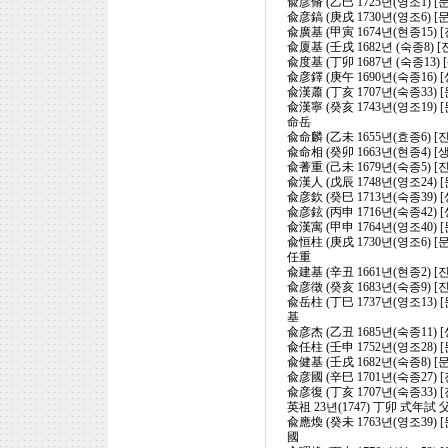
兪彦脩 (乙巳 1725년(영조1) 
兪彦鎬 (庚戌 1730년(영조6) 
兪廣基 (甲寅 1674년(현종15) 
兪厦基 (壬戌 1682년 (숙종8) 
兪度基 (丁卯 1687년 (숙종13)
兪彦鐸 (庚午 1690년(숙종16) 
兪漢蕭 (丁亥 1707년(숙종33)
兪漢寧 (癸亥 1743년(영조19
命岳
兪命麟 (乙未 1655년(효종6) [
兪命相 (癸卯 1663년(현종4) [
兪蓍重 (己未 1679년(숙종5) [
兪漢人 (戊辰 1748년(영조24)
兪彦欽 (癸巳 1713년(숙종39) 
兪彦鉉 (丙申 1716년(숙종42) 
兪漢寓 (甲申 1764년(영조40) 
兪恒柱 (庚戌 1730년(영조6)
任重
兪建基 (辛丑 1661년(현종2) [
兪彦徵 (癸亥 1683년(숙종9) [
兪岳柱 (丁巳 1737년(영조13)
基
兪彦杰 (乙丑 1685년(숙종11) 
兪任柱 (壬申 1752년(영조28
兪健基 (壬戌 1682년(숙종8)
兪彦國 (辛巳 1701년(숙종27) 
兪彦復 (丁亥 1707년(숙종33) 
英祖 23년(1747) 丁卯 式年試
兪應煥 (癸未 1763년(영조39
國