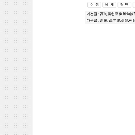
이전글 :
高句麗忠臣 劉屋句後孫
다음글 :
新羅, 高句麗,高麗,朝