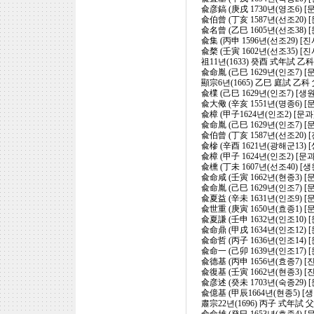
兪彦鎬 (庚戌 1730년(영조6) [
兪伯曾 (丁亥 1587년(선조20)
兪名曾 (乙巳 1605년(선조38)
兪集 (丙申 1596년(선조29) [
兪楘 (壬寅 1602년(선조35) [
祖11년(1633) 癸酉 式年試 
兪命胤 (己巳 1629년(인조7) [
顯宗6년(1665) 乙巳 庭試 乙
兪檏 (己巳 1629년(인조7) [생
兪大儆 (辛亥 1551년(명종6) 
兪樟 (甲子1624년(인조2) [문
兪命胤 (己巳 1629년(인조7) 
兪伯曾 (丁亥 1587년(선조20) 
兪槮 (辛酉 1621년(광해군13)
兪樟 (甲子 1624년(인조2) [
兪櫄 (丁未 1607년(선조40) [
兪命咸 (壬寅 1662년(현종3)
兪命胤 (己巳 1629년(인조7) 
兪夏益 (辛未 1631년(인조9) 
兪世重 (庚寅 1650년(효종1) [
兪夏謙 (壬申 1632년(인조10)
兪命鼎 (甲戌 1634년(인조12)
兪命哲 (丙子 1636년(인조14)
兪命一 (己卯 1639년(인조17)
兪德基 (丙申 1656년(효종7) [
兪復基 (壬寅 1662년(현종3) 
兪彦述 (癸未 1703년(숙종29)
兪億基 (甲辰1664년(현종5) [생
肅宗22년(1696) 丙子 式年試