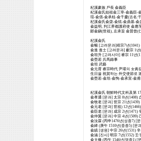
杞溪豪族 戶長 兪義臣
杞溪兪氏始祖兪三宰-兪義臣-兪成
瑄-兪僐-兪承桂-兪千慶(古名:
杞溪兪氏兪棨-兪炫-兪鼎基-兪彦輔
兪益明, 判江界都護府使 兪應孚.
郞兪鎭(世祖), 左承旨 兪晉曾(
杞溪兪氏
兪暢 [고려문과]靖宗7년(1041)
兪進 進士 [고려문과] 獻宗 1년(
兪坦升 [고려사마] 睿宗 11년(1
兪塋若 兵馬錄事
兪坦 武藝
兪元胥 睿宗時代 尹瓘의 女眞征伐
生日을 祝賀하는 外交使節로 派
兪塋若-兪坦-兪恂-兪承宣-兪甫
杞溪兪氏 朝鮮時代文科及第 17
兪孝通 [문과] 太宗 8년(140
兪牧老 [문과] 世宗 21년(143
兪元老 [문과] 世祖) 12년(14
兪臣老 [문과] 成宗 2년(1471
兪仲翼 [문과] 中宗 4년(1509
兪汝霖 (丙申1476년(성종7) [
兪絳 (庚午 1510년(중종5) [문
兪縝 [생원] 中宗 26년(1531)
兪涵 [진사] 明宗 7년(1552)
兪大脩 (丙午 1546년(명종1) [