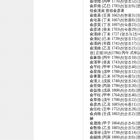
兪理煥 (丙申 1776년(영조52
兪昇煥 (乙巳 1785년(정조9) 
祖兪漢淑 曾祖兪彦著
兪復基 (壬寅 1662년(현종3) [
兪宅基 (丁未 1667년(현종8) [
兪彦質 (丁丑 1697년(숙종23) 
兪彦述 (癸未 1703년(숙종29) 
兪漢緯 (丁未 1727 (영조3) [
兪漢紀 (己未 1739년(영조15) 
兪漢絅 (辛酉 1741년(영조17) 
兪漢維 (乙丑 1745년(영조21) 
원] 正祖10년(1786) 丙午 式
兪象煥 (丙午 1786년(정조10)
兪漢寧 (癸亥 1743년(영조19)
兪平柱 (甲申 1764년(영조40)
兪星煥 (戊申 1788년(정조12)
兪蓍重 (己未 1679년(숙종5) [
兪漢人 (戊辰 1748년(영조24)
兪世煥 (丙辰 1796년(정조20)
兪益煥 (戊辰 1808년(순조8)
兪平柱 (甲申 1764년(영조40)
兪章煥 (戊午 1798년(정조22)
兪彦杰 (乙丑 1685년(숙종11) 
兪任柱 (壬申 1752년(영조28
兪貞煥 (壬戌 1802년(순조2)
赫
兪晟煥 (甲子 1804년(순조4) 
兪敎煥 (乙丑 1805년(순조5)
兪漢倬 (戊午 1738년(영조14) 
兪錫煥 (丙寅 1806년(순조6)