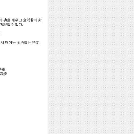
에 功을 세우고 金浦君에 封
考證할수 없다.
-
에서 태어난 金洛瑞는 詩文
衝將軍
金武悌