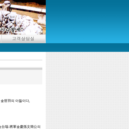
 金世羽의 아들이다,
-金台瑞-將軍金慶孫文簡公의