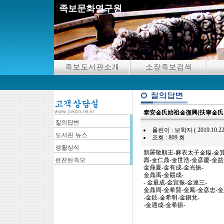
족보문화연구원
泰安金氏始祖金復興(扶寧金氏와
올린이 : 보학자 ( 2019.10.22 06
조회 : 809 회
新羅敬順王-麻衣太子金鎰-金箕
壽-金仁鼎-金世浩-金彦慶-金益
金鼎夏-金有成-金光振-
金鼎禹-金勗成-
- 金最成-金宜振-金達三-
金鼎周-金希賢-金鳳-金彦忠-金
-金鉉-金希明-金鎭兌-
-金遇成-金希振-