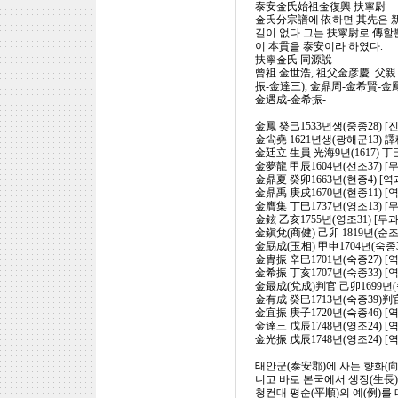
泰安金氏始祖金復興 扶寧尉
金氏分宗譜에 依하면 其先은 
길이 없다.그는 扶寧尉로 傳할
이 本貫을 泰安이라 하였다.
扶寧金氏 同源說
曾祖 金世浩, 祖父金彦慶. 父親
振-金達三), 金鼎周-金希賢-
金遇成-金希振-
金鳳 癸巳1533년생(중종28) [
金尙堯 1621년생(광해군13)
金廷立 生員 光海9년(1617)
金夢龍 甲辰1604년(선조37) [
金鼎夏 癸卯1663년(현종4) [역
金鼎禹 庚戌1670년(현종11) [
金膺集 丁巳1737년(영조13) [
金鉉 乙亥1755년(영조31) [무
金鎭兌(商健) 己卯 1819년(순조
金勗成(玉相) 甲申1704년(숙종3
金胄振 辛巳1701년(숙종27) 
金希振 丁亥1707년(숙종33) [
金最成(兌成)判官 己卯1699년(숙
金有成 癸巳1713년(숙종39)判
金宜振 庚子1720년(숙종46) 
金達三 戊辰1748년(영조24) [역
金光振 戊辰1748년(영조24) [
태안군(泰安郡)에 사는 향화(向
니고 바로 본국에서 생장(生長)
청컨대 평순(平順)의 예(例)를 