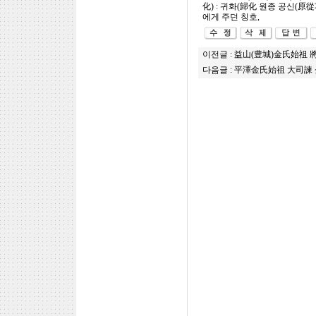
化) : 귀화(歸化 원종 공신(原
에게 주던 칭호,
이전글 :
益山(豊城)金氏始祖 
다음글 :
平澤金氏始祖 大司諫 