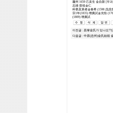
羅州 1659 己亥生 金自新 [무과
志雄 曾祖金仁
科擧及第者金春希 (1598 戊戌生)
宗1年(1835) 增廣試金光恰 (17
(1809) 增廣試
이전글 :
昌寧金氏가 있나요??(
다음글 :
中原(忠州)金氏始祖 