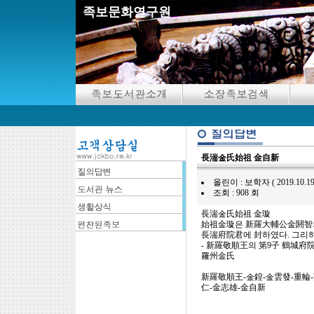
족보문화연구원
長湍金氏始祖 金自新
올린이 : 보학자 ( 2019.10.19 12
조회 : 908 회
長湍金氏始祖 金璇
始祖金璇은 新羅大輔公金閼智의 
長湍府院君에 封하였다. 그리하
- 新羅敬順王의 第9子 鶴城府
羅州金氏
新羅敬順王-金鍠-金雲發-重輪-
仁-金志雄-金自新