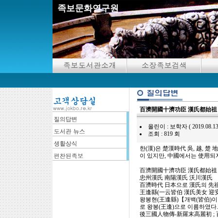
족보문화연구원
百濟開國十濟功臣 漢氏都始祖 
올린이 : 보학자 ( 2019.08.13 10
조회 : 819 회
한(漢)은 楚漢時代 吳, 越, 
이 있지만, 中國에서는 使用되지
百濟開國十濟功臣 漢氏都始祖 
忠州漢氏 南陽漢氏 沃川漢氏
百濟時代 日本으로 漢氏의 先祖
王逢縣(一云皆伯 漢氏美女 迎安
왕봉현(王逢縣)【개백(皆伯)이
로 왕봉(王逢)으로 이름하였다.
後三國人物傳-新羅末高麗初 ; 