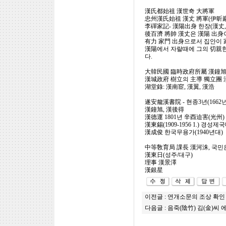
漢氏都始祖 漢世奇 大將軍
忠州漢氏始祖 漢丈 將軍(伊昕巖 
李磾家記- 漢陽出身 한장(漢丈,
後百濟 將帥 漢丈은 漢陽 出身
有力 家門 出身으로서 집안이 
​漢陽에서 자랄때에 그의 切親
다.
大韓民國 臨時政府所屬 漢鐘
漢城政府 樹立의 主導 獨立團
湖堂錄: 漢南䆠, 漢翼, 漢浩
遂安龍溪書院 - 현종3년(1662
漢鐘旭, 漢後得
漢德運 1801년 辛酉迫害(光州)
漢東錫(1909-1956 1.) 경
漢成俊 한국무용가(1940년대)
中等敎育局 課長 漢河洙, 국민
漢東日(성주/대구)
理事 漢景澤
漢銀星
이전글 :
연개소문의 조상 확인
다음글 :
음죽(陰竹) 김(金)씨