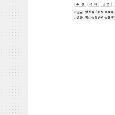
이전글 :
洪原金氏始祖 金泰巖
다음글 :
靑山金氏始祖 金致濟(