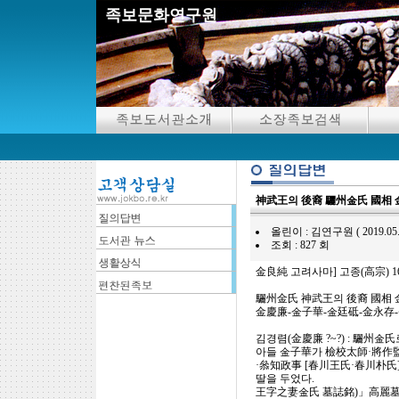
족보문화연구원
神武王의 後裔 驪州金氏 國相 
올린이 : 김연구원 ( 2019.05.26 0
조회 : 827 회
金良純 고려사마] 고종(高宗) 16년
驪州金氏 神武王의 後裔 國相 
金慶廉-金子華-金廷砥-金永存-金俊据
김경렴(金慶廉 ?~?) : 驪州
아들 金子華가 檢校太師·將作監
·叅知政事 [春川王氏·春川朴氏
딸을 두었다.
王字之妻金氏 墓誌銘)」高麗