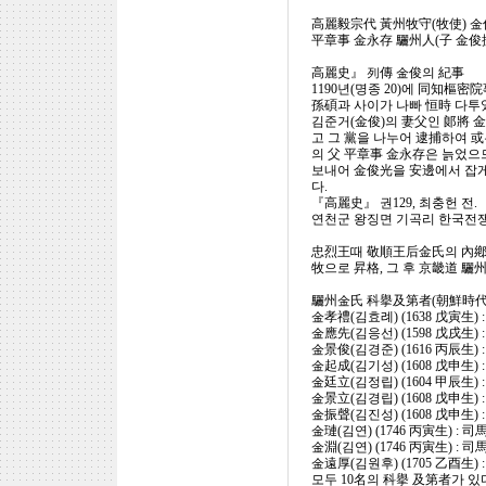
高麗毅宗代 黃州牧守(牧使) 金
平章事 金永存 驪州人(子 金俊
高麗史』 列傳 金俊의 紀事
1190년(명종 20)에 同知樞
孫碩과 사이가 나빠 恒時 다투
김준거(金俊)의 妻父인 郞將 
고 그 黨을 나누어 逮捕하여 或
의 父 平章事 金永存은 늙었으
보내어 金俊光을 安邊에서 잡게
다.
『高麗史』 권129, 최충헌 전.
연천군 왕징면 기곡리 한국전
忠烈王때 敬順王后金氏의 內鄕이
牧으로 昇格, 그 후 京畿道 驪
驪州金氏 科擧及第者(朝鮮時代
金孝禮(김효례) (1638 戊寅生) 
金應先(김응선) (1598 戊戌生) 
金景俊(김경준) (1616 丙辰生) 
金起成(김기성) (1608 戊申生) 
金廷立(김정립) (1604 甲辰生) 
金景立(김경립) (1608 戊申生) 
金振聲(김진성) (1608 戊申生) 
金璉(김연) (1746 丙寅生) : 司
金淵(김연) (1746 丙寅生) : 司
金遠厚(김원후) (1705 乙酉生) 
모두 10名의 科擧 及第者가 있다.