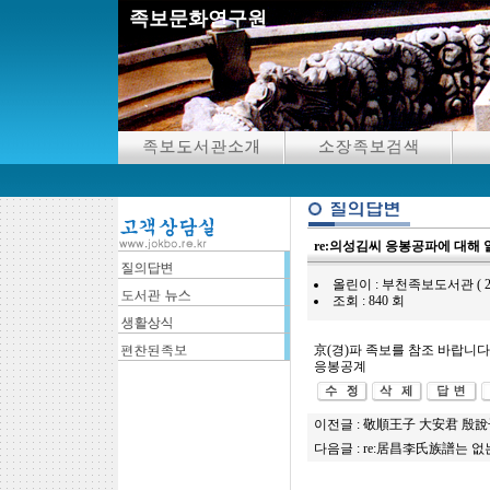
족보문화연구원
re:의성김씨 응봉공파에 대해
올린이 : 부천족보도서관 ( 2019.02.
조회 : 840 회
京(경)파 족보를 참조 바랍니다
응봉공계
이전글 :
敬順王子 大安君 殷說子
다음글 :
re:居昌李氏族譜는 