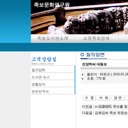
족보문화연구원
진양하씨 대동보
올린이 : 하완규 ( 2018.05.28 13
조회 : 779 회
이전글 :
re:岳陽胡氏 족보를 
다음글 :
김해김씨 족보 좌정승공