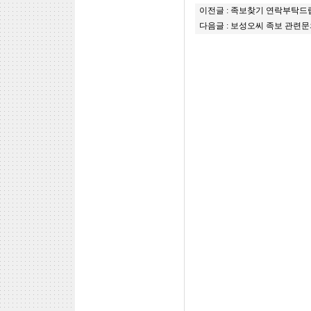
이전글 :
족보찾기 연락부탁드
다음글 :
보성오씨 족보 관련문