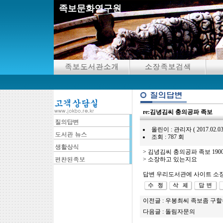
족보문화연구원
re:김녕김씨 충의공파 족보
올린이 : 관리자 ( 2017.02.03 18:
조회 : 787 회
> 김녕김씨 충의공파 족보 19
> 소장하고 있는지요
답변 우리도서관에 사이트 소
이전글 :
우봉최씨 족보좀 구할
다음글 :
돌림자문의