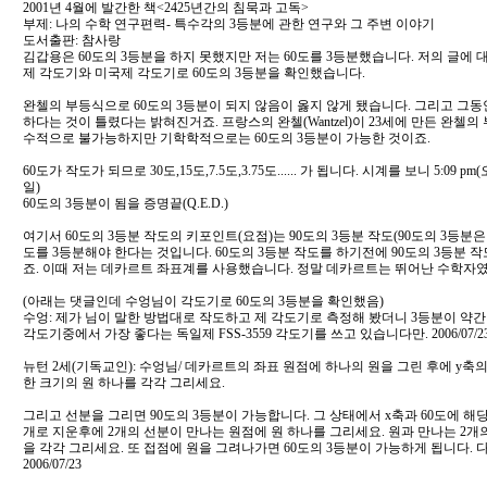
2001년 4월에 발간한 책<2425년간의 침묵과 고독>
부제: 나의 수학 연구편력- 특수각의 3등분에 관한 연구와 그 주변 이야기
도서출판: 참사랑
김갑용은 60도의 3등분을 하지 못했지만 저는 60도를 3등분했습니다. 저의 글에 
제 각도기와 미국제 각도기로 60도의 3등분을 확인했습니다.
완첼의 부등식으로 60도의 3등분이 되지 않음이 옳지 않게 됐습니다. 그리고 그동
하다는 것이 틀렸다는 밝혀진거죠. 프랑스의 완첼(Wantzel)이 23세에 만든 완첼의 부등식은
수적으로 불가능하지만 기학학적으로는 60도의 3등분이 가능한 것이죠.
60도가 작도가 되므로 30도,15도,7.5도,3.75도...... 가 됩니다. 시계를 보니 5:09 pm
일)
60도의 3등분이 됨을 증명끝(Q.E.D.)
여기서 60도의 3등분 작도의 키포인트(요점)는 90도의 3등분 작도(90도의 3등분은
도를 3등분해야 한다는 것입니다. 60도의 3등분 작도를 하기전에 90도의 3등분
죠. 이때 저는 데카르트 좌표계를 사용했습니다. 정말 데카르트는 뛰어난 수학자였
(아래는 댓글인데 수엉님이 각도기로 60도의 3등분을 확인했음)
수엉: 제가 님이 말한 방법대로 작도하고 제 각도기로 측정해 봤더니 3등분이 약간
각도기중에서 가장 좋다는 독일제 FSS-3559 각도기를 쓰고 있습니다만. 2006/07/2
뉴턴 2세(기독교인): 수엉님/ 데카르트의 좌표 원점에 하나의 원을 그린 후에 y축
한 크기의 원 하나를 각각 그리세요.
그리고 선분을 그리면 90도의 3등분이 가능합니다. 그 상태에서 x축과 60도에 
개로 지운후에 2개의 선분이 만나는 원점에 원 하나를 그리세요. 원과 만나는 2개
을 각각 그리세요. 또 접점에 원을 그려나가면 60도의 3등분이 가능하게 됩니다. 
2006/07/23