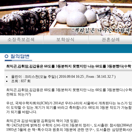
최익곤,김휘암,김갑용은 60도를 3등분하지 못했지만 나는 60도를 3등분했다(수학
올린이 : 크리스천(오늘 주일) ( 2016.09.04 16:25 ; From : 58.141.32.7 )
조회 : 837 회
최익곤,김휘암,김갑용은 60도를 3등분하지 못했지만 나는 60도를 3등분했다.(수
전해도 되는가?)
우선, 국제수학자회의(ICM)가 2014년 우리나라의 서울에서 개최된다는 뉴스가 
이 도약할 수 있는 계기가 되기를 바라고 축하합니다. 60도의 3등분 작도가 가능
가 되기를 바랍니다.
최익곤과 김성석(필명 김휘암의 책이 3권 있음)
책<2425년만에 밝혀진 수학의 신비-각의 3등분의 정리>, 도서출판: 참사랑(2004년
1995년 5월에 쓴 책<특수각과 원호의 3등분에 관한 연구>, 도서출판: 삼양문화사(