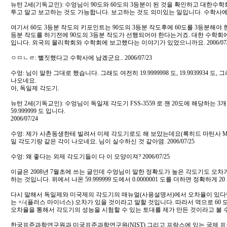
뉴턴 2세(기독교인): 수엉님이 90도와 60도의 3등분이 된 것을 확인하고 대한수
투고 말고 보고하는 것도 가능합니다. 보고하는 것도 의미있는 일입니다. 수학사에
여기서 60도 3등분 작도의 키포인트는 90도의 3등분 작도후에 60도를 3등분해야 한
등분 작도를 하기전에 90도의 3등분 작도가 선행되어야 한다는거죠. 대한 수학회
입니다. 외국의 물리학회와 수학회에 보고했다는 이야기가 있었으니까요. 2006/07/
ㅇㅁㄴㄹ: 뻘짓했다고 수학사에 남겠군요.. 2006/07/23
수엉: 님이 말한 그대로 했습니다. 그래도 여전히 19.9999998 도, 19.9939934 도, 그리
나오네요.
아, 독일제 각도기.
뉴턴 2세(기독교인): 수엉님이 독일제 각도기 FSS-3559 로 잰 20도에 해당하는 3개
59.999999 도 입니다.
2006/07/24
수엉: 제가 사촌동생한테 빌려서 미제 각도기로도 해 보았는데요(록히드 마틴사 M-3
일 각도기랑 같은 각이 나오네요. 님이 실수하신 것 같아염. 2006/07/25
수엉: 왜 좋다는 외제 각도기들이 다 이 모양이져? 2006/07/25
이글은 2008년 7월초에 쓰는 글인데 수엉님이 말한 정확도가 높은 각도기도 오차
하는 것입니다. 위에서 나온 59.999999 도에서 0.0000001 도를 더하면 정확하게 20
다시 말해서 독일제와 미국제의 각도기의 매뉴얼(사용설명서)에서 오차율이 있다면 0.
는 +/-(플러스 마이너스) 오차가 있을 것이라고 말할 것입니다. 따라서 역으로 60
오차율을 통해서 각도기의 성능을 시험할 수 있는 토대를 제가 만든 것이라고 볼 
한국표준과학연구원과 미국표준과학연구원(NIST) 그리고 프랑스에 있는 국제 표준