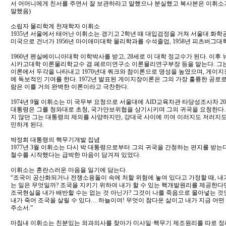
서 어머니에게 친서를 주면서 잘 보관하라고 말했으나 분실했고 복사본은 이휘소
말했음)
소립자 물리학계 천재학자 이휘소
1935년 서울에서 태어난 이휘소는 경기고 2학년 때 대입검정을 거쳐 서울대 화
미국으로 건너가 1956년 마이애미대학 물리학과를 수석졸업, 1958년 피츠버그대학
1960년 펜실베이니아대학 이학박사를 받고, 28세로 이 대학 정교수가 된다. 이
시카고대학 이론물리학교수 겸 페르미연구소 이론물리연구부장 등을 맡는다. 그는 특히
이론에서 두각을 나타내고 1970년대 쿼크와 참이론으로 명성을 높였으며, 게이
에 독보적인 기여를 한다. 1972년 발표된 게이지장이론은 그의 가장 훌륭한 공로
람은 이를 거의 완벽한 이론이라고 극찬한다.
1974년 9월 이휘소는 미 국무부 요청으로 서울대에 AID교육차관 타당성조사차 20
대통령은 그를 청와대로 초청, 국가안보위협을 상기시키며 그의 귀국을 요청한다
지 않던 그는 대통령의 제의를 사양하지만, 강대국 사이에 끼여 이러지도 저러지도
민하게 된다.
박정희 대통령의 핵무기개발 집념
1977년 3월 이휘소는 다시 박 대통령으로부터 그의 귀국을 간청하는 편지를 받는
철수를 시작했다는 급박한 마음이 담겨져 있었다.
이휘소는 혼란스러운 마음을 일기에 담는다.
“조국이 공산화되거나 전쟁소용돌이 속에 처할 위험에 놓여 있다고 가정할 때, 내가
는 일은 무엇일까? 조국을 지키기 위하여 내가 할 수 있는 핵개발원리를 제공한다면
조국현실을 내가 배반할 수는 없는 것 아닌가? 그것이 나를 죽음으로 몰아넣는 것
내가 죽어 조국을 살릴 수 있다.…하늘이여! 무엇이 참다운 삶이고 내가 지금 어떤
주소서.”
마침내 이휘소는 친분있는 외과의사를 찾아가 미사일·핵무기 제조원리를 따로 정