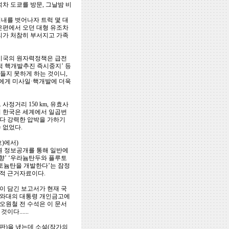
석차 도쿄를 방문, 그날밤 비
시내를 벗어나자 트럭 몇 대
은편에서 오던 대형 유조차
리가 처참히 부서지고 가족
 미국의 원자력정책은 급전
적 핵개발추진 즉시중지’ 등
만들지 못하게 하는 것이니,
에게 미사일·핵개발에 더욱
정거리 150 km, 유효사
로써 한국은 세계에서 일곱번
다 강력한 압박을 가하기
 없었다.
)에서)
록원 정보공개를 통해 일반에
향’ ‘우라늄탄두와 플루토
루토늄탄을 개발한다’는 잠정
적 근거자료이다.
이 담긴 보고서가 현재 국
청와대의 대통령 개인금고에
오원철 전 수석은 이 문서
다......
판)을 냈는데 소설(작가의