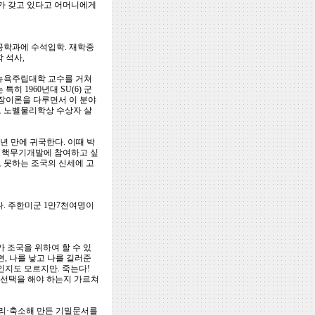
가 갖고 있다고 어머니에게
학공학과에 수석입학. 재학중
 석사,
후 뉴욕주립대학 교수를 거쳐
 1960년대 SU(6) 군
지장이론을 다루면서 이 분야
로 노벨물리학상 수상자 살
년 만에 귀국한다. 이때 박
. 핵무기개발에 참여하고 싶
 못하는 조국의 신세에 고
다. 주한미군 1만7천여명이
 조국을 위하여 할 수 있
, 나를 낳고 나를 길러준
인지도 모르지만. 죽는다!
 선택을 해야 하는지 가르쳐
리·축소해 만든 기밀문서를