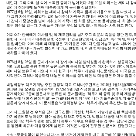
내민다. 그의 다리 살 속에 소독된 종이가 넣어졌다. 5월 20일 이휘소는 세미나 참
밀리에 청와대에 도착해 대통령에게 이 문서를 전달한다.
1977년 6월 16일, 이휘소는 세미나 참석차 가족과 함께 자가용으로 집을 나섰다. 
가 그의 차에 따라붙었다. 일리노이주에 가까운 케와네시 근처에 이르렀을 때, 맞
가 갑자기 중앙선을 넘어 이휘소와 가족이 탄 차를 정면으로 들이받는다. 차 앞머
모두 정신을 잃는다. 가족들은 가벼운 부상을 입었으나 이휘소는 사망하고 만다.
이휘소가 한국에게 미사일 및 핵 제조원리를 넘겨주고 의문의 죽음을 당한 전후,
환한다. 카터 미국 대통령은 한국정부에 ‘인권탄압중지, 긴급조치 즉각해제, 독자
을 압박한다. 이에 대해 박 대통령은 ‘자기들은 이미 다 만들어놓고 남의 나라에 
패권주의에서나 가능한 발상이다’라고 반발한다. 이런 한미대립은 박정희 대통령
박차를 가하게 했다.
1978년 8월 26일 한 군사기지에서 장거리미사일 발사실험이 완벽하게 성공하였다. 사
거리 350 km로 북한 전역은 물론 소련과 중국의 일부까지 미치는 것이었다. 이
째미사일 보유국이 되었다. 이제 한국에서 핵무기개발은 시간문제였다. 미국은 보
시작했다. 그러나 목숨까지 내놓은 이휘소를 생각하면 박 대통령은 더더욱 멈출 수
박정희정부 핵무기개발 추진 결정적 자료 드러나(주간조선 2010년 1월18일(2089호
2010년 1월 오원철 경제수석이 1972년 9월 8일 작성한 보고서중 일부가 국가기
공개되었다. 2급비밀문서로 분류된 이 문서들에는 ‘핵무기의 종류 및 우리 개발방
늄탄두에 대한 장단점 비교’ 등 개괄내용과 함께 ‘우리나라 기술수준에 맞춰 플
결론이 담겨져 있다. 이 문서들은 박정희정부 당시 핵무기개발이 추진됐다는 결정
그러나 오원철 전 수석은 당시 연구진들이 작성한 핵무기 기술개발 관련 핵심내용
가기록원에도 남아있지 않아 실종상태라고 주장했다. 박정희 대통령 서거 이후 
보관중이던 핵무기 관련 보안문서 봉투가 외부로 유출됐다는 것이다. 담당자였던 
를 봉인해 최규하 대통령에게 넘겼고, 이것은 나중에 전두환 신군부에 전달됐다는 것이
소설 <무궁화꽃이 피었습니다>는 몇 년전에 개정판을 내고 최근에 2010년판(개정