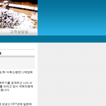
음
음,책<이휘소평전>) 박정희
핵무기를 공개하고 나서 사
서를 쓰라고 당시 국회의원에
 합니다.
 보냈고 1977년에 일본에