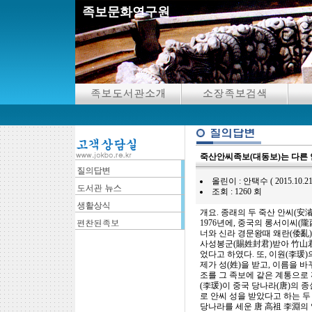
족보문화연구원
죽산안씨족보(대동보)는 다른 
올린이 : 안택수 ( 2015.10.21 19:
조회 : 1260 회
개요. 종래의 두 죽산 안씨(安
1976년에, 중국의 롱서이씨(
너와 신라 경문왕때 왜란(倭亂)
사성봉군(賜姓封君)받아 竹山君
었다고 하였다. 또, 이원(李瑗)
제가 성(姓)을 받고, 이름을 
조를 그 족보에 같은 계통으로 
(李瑗)이 중국 당나라(唐)의
로 안씨 성을 받았다고 하는 두
당나라를 세운 唐 高祖 李淵의 