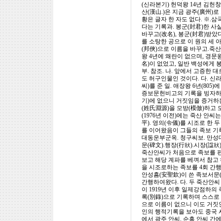
(신라본기) 헌덕왕 14년 김
산(漢山.)은 지금 광주(廣州)
황은 글자 한 자도 없다. ※.삼
다는 기록과. 봉군(封君)한 사
바꾸고(改名), 봉군(封君)받았다
를 소탕한 공으로 이 원의 세 
(邦俠)으로 이름을 바꾸고.죽산
왕 4년에 왜란이 없으며, 경문
名)이 없었고, 일반 백성에게 
부. 참조. 나. 앞에서 고증한
도 허구인물인 것이다. 다. 신라
씨)를 준 일. 애장왕 6년(805
증보문헌비고의 기록을 빙자하지
기)에 없으니 거짓임을 증거하는
(姓氏淵源)을 모방(模倣)하고 
(1976년 이전)에는 죽산 안씨
平). 영의(令儀)를 시조로 한 
를 이어왔음이 그들의 족보 기록과
대동운부군옥. 청구씨보. 만성대동
문(碑文).행장(行狀).시장(諡狀)
죽산안씨가 처음으로 족보를 편
보고 해당 계파를 베껴서 참고 하
을 시조로하는 족보를 4회 간행
안성흠(安聖欽)이 쓴 족보서문(序文
간행하여왔다. 다. 두 죽산안
이 1919년 이후 일제강점하의
록(別錄)으로 기록하며 스스로
으로 이름이 없으니 이도 거짓인
인의 행적기록을 보아도 중국 사
에서 광주 안씨. 순흥 안씨 간