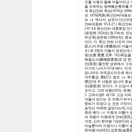
인물 이원의 둘째 아들이라고 
을 모욕하는 명예훼손행위를 자
게 죽산안씨 족보(1976년.199
보: 1976(丙辰)죽산안씨대동보.
보. 나. 역사서: 삼국사기(신라
안씨대종회.‘05.8.27.) 죽산안
(‘07.4.8.죽산안씨 대종회장
(윤창현.1924년) 청구씨보. 
부군옥(권문해.1589년찬). 증
이다. 가. 죽산 안씨 시조의 
室人)이국정 (李國貞)의 아들이
士) 로 4명의 아들이 있었는데
원년(唐 寶應 元年. 762)죽임
해절도사(鎭海節度使)로 당 헌종(
안(長安) 흥안문 성밖에서 그의
이기의 나이가 67세 때다. 이
당나라의 개국공신이므로 제사를 받
자치통감: 唐紀53. 참조. 나.
璜)인데 두 사람은 당나라 종
조(捺造)한 것이다. ※.신당서 卷
조이고. 고려 덕종(1033). 문
5. 고려사권8. 세가8. 고성 
아들이 있다는 것 자체가 허구날
安씨가 되었다 는 것은 거짓이다.
송악산 아래에 살았다는데,가공
죽은 해다. 나. 이원과 이황이
라 국왕이 이원에게 안씨(安氏)
거로, 신라 헌덕왕 7년(815
아닐뿐더러 이원이나 이황이 평정
헌덕왕14년(822) 김헌창(金