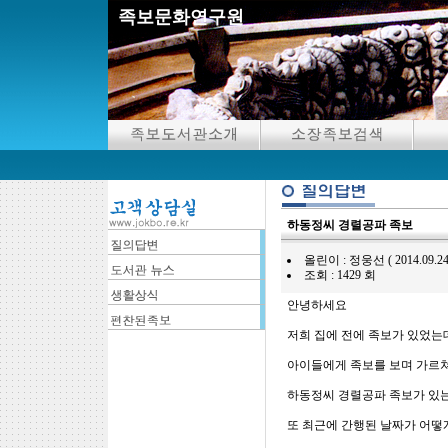
족보문화연구원
하동정씨 경렬공파 족보
올린이 : 정웅선 ( 2014.09.24 11:
조회 : 1429 회
안녕하세요
저희 집에 전에 족보가 있었는
아이들에게 족보를 보며 가르
하동정씨 경렬공파 족보가 있는
또 최근에 간행된 날짜가 어떻